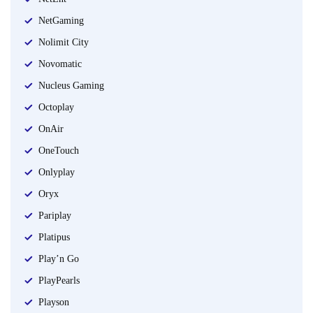
NetGaming
Nolimit City
Novomatic
Nucleus Gaming
Octoplay
OnAir
OneTouch
Onlyplay
Oryx
Pariplay
Platipus
Play’n Go
PlayPearls
Playson