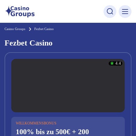
Casino Groups
Fezbet Casino
Fezbet Casino
4.4
WILLKOMMENSBONUS
100% bis zu 500€ + 200