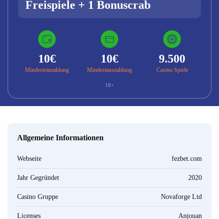
Freispiele + 1 Bonuscrab
10€
10€
9.500
Mindesteinzahlung
Mindestauszahlung
Casino Spiele
18+
Allgemeine Informationen
Webseite
fezbet.com
Jahr Gegründet
2020
Casino Gruppe
Novaforge Ltd
Licenses
Anjouan