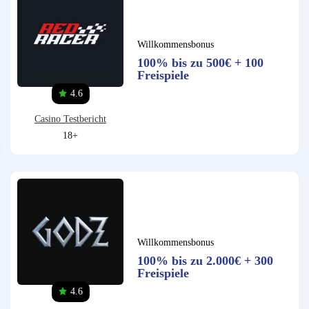
Willkommensbonus
100% bis zu 500€ + 100
Freispiele
4.6
Casino Testbericht
18+
Willkommensbonus
100% bis zu 2.000€ + 300
Freispiele
4.6