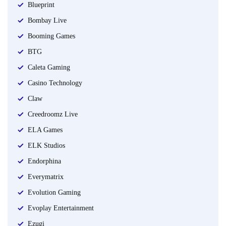
Blueprint
Bombay Live
Booming Games
BTG
Caleta Gaming
Casino Technology
Claw
Creedroomz Live
ELA Games
ELK Studios
Endorphina
Everymatrix
Evolution Gaming
Evoplay Entertainment
Ezugi