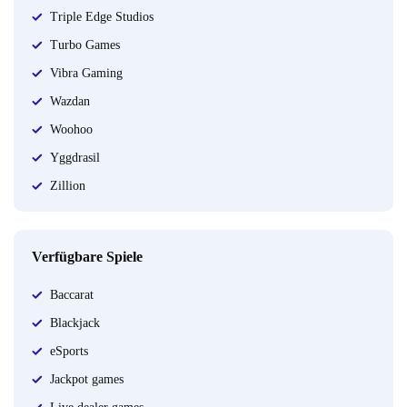
Triple Edge Studios
Turbo Games
Vibra Gaming
Wazdan
Woohoo
Yggdrasil
Zillion
Verfügbare Spiele
Baccarat
Blackjack
eSports
Jackpot games