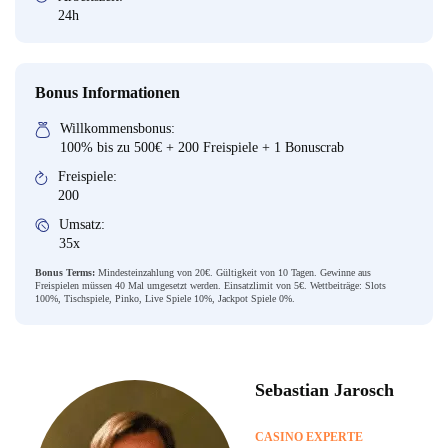
24h
Bonus Informationen
Willkommensbonus:
100% bis zu 500€ + 200 Freispiele + 1 Bonuscrab
Freispiele:
200
Umsatz:
35x
Bonus Terms:
Mindesteinzahlung von 20€. Gültigkeit von 10 Tagen. Gewinne aus
Freispielen müssen 40 Mal umgesetzt werden. Einsatzlimit von 5€. Wettbeiträge: Slots
100%, Tischspiele, Pinko, Live Spiele 10%, Jackpot Spiele 0%.
Sebastian Jarosch
CASINO EXPERTE