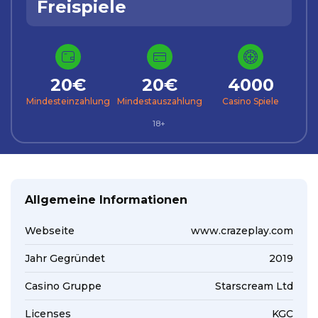
Freispiele
20€
20€
4000
Mindesteinzahlung
Mindestauszahlung
Casino Spiele
18+
Allgemeine Informationen
Webseite
www.crazeplay.com
Jahr Gegründet
2019
Casino Gruppe
Starscream Ltd
Licenses
KGC