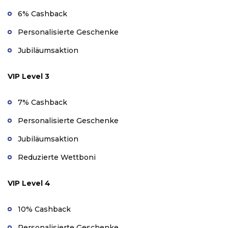
6% Cashback
Personalisierte Geschenke
Jubiläumsaktion
VIP Level 3
7% Cashback
Personalisierte Geschenke
Jubiläumsaktion
Reduzierte Wettboni
VIP Level 4
10% Cashback
Personalisierte Geschenke