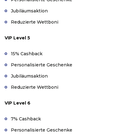
Jubiläumsaktion
Reduzierte Wettboni
VIP Level 5
15% Cashback
Personalisierte Geschenke
Jubiläumsaktion
Reduzierte Wettboni
VIP Level 6
7% Cashback
Personalisierte Geschenke