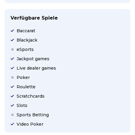
Verfügbare Spiele
Baccarat
Blackjack
eSports
Jackpot games
Live dealer games
Poker
Roulette
Scratchcards
Slots
Sports Betting
Video Poker