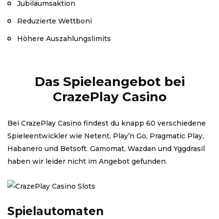
Jubiläumsaktion
Reduzierte Wettboni
Höhere Auszahlungslimits
Das Spieleangebot bei
CrazePlay Casino
Bei CrazePlay Casino findest du knapp 60 verschiedene
Spieleentwickler wie Netent, Play’n Go, Pragmatic Play,
Habanero und Betsoft. Gamomat, Wazdan und Yggdrasil
haben wir leider nicht im Angebot gefunden.
Spielautomaten