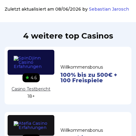
Zuletzt aktualisiert am 08/06/2026 by
Sebastian Jarosch
4 weitere top Casinos
Willkommensbonus
100% bis zu 500€ +
4.6
100 Freispiele
Casino Testbericht
18+
Willkommensbonus