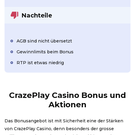
Nachteile
AGB sind nicht übersetzt
Gewinnlimits beim Bonus
RTP ist etwas niedrig
CrazePlay Casino Bonus und
Aktionen
Das Bonusangebot ist mit Sicherheit eine der Stärken
von CrazePlay Casino, denn besonders der grosse