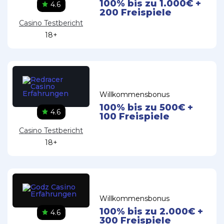
100% bis zu 1.000€ +
4.6
200 Freispiele
Casino Testbericht
18+
Willkommensbonus
100% bis zu 500€ +
4.6
100 Freispiele
Casino Testbericht
18+
Willkommensbonus
100% bis zu 2.000€ +
4.6
300 Freispiele