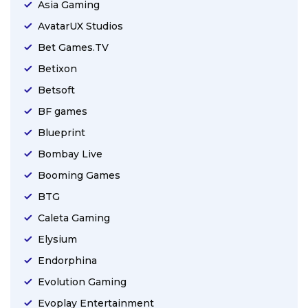
Asia Gaming
AvatarUX Studios
Bet Games.TV
Betixon
Betsoft
BF games
Blueprint
Bombay Live
Booming Games
BTG
Caleta Gaming
Elysium
Endorphina
Evolution Gaming
Evoplay Entertainment