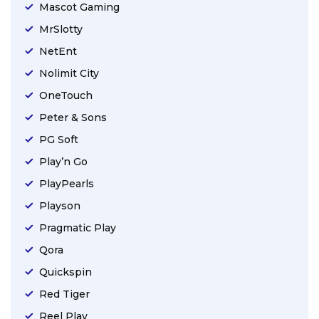
Mascot Gaming
MrSlotty
NetEnt
Nolimit City
OneTouch
Peter & Sons
PG Soft
Play’n Go
PlayPearls
Playson
Pragmatic Play
Qora
Quickspin
Red Tiger
Reel Play