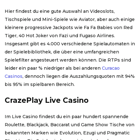
Hier findest du eine gute Auswahl an Videoslots,
Tischspiele und Mini-Spiele wie Aviator, aber auch einige
kleinere progressive Jackpots wie Fa Fa Babies von Red
Tiger, 40 Hot Joker von Fazi und Fugaso Airlines.
Insgesamt gibt es 4.000 verschiedene Spielautomaten in
der Spielebibliothek, die über eine umfangreichen
Spielefilter angesteuert werden können. Die RTPs sind
leider ein paar % niedriger als bei anderen
Curacao
Casinos
, dennoch liegen die Auszahlungsquoten mit 94%
bis 95% im spielbaren Bereich.
CrazePlay Live Casino
Im Live Casino findest du ein paar hundert spannende
Roulette, Blackjack, Baccarat und Game Show Tische von
bekannten Marken wie Evolution, Ezugi und Pragmatic