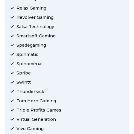
Relax Gaming
Revolver Gaming
Salsa Technology
Smartsoft Gaming
Spadegaming
Spinmatic
Spinomenal
Spribe
Swintt
Thunderkick
Tom Horn Gaming
Triple Profits Games
Virtual Generation
Vivo Gaming