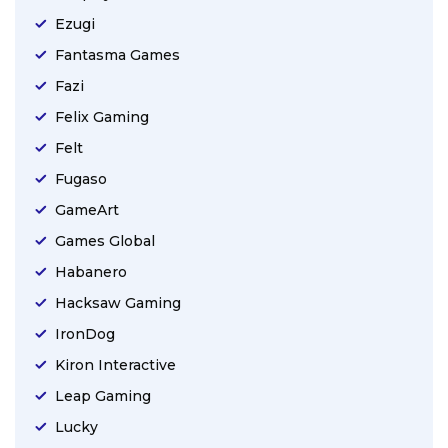
Ezugi
Fantasma Games
Fazi
Felix Gaming
Felt
Fugaso
GameArt
Games Global
Habanero
Hacksaw Gaming
IronDog
Kiron Interactive
Leap Gaming
Lucky