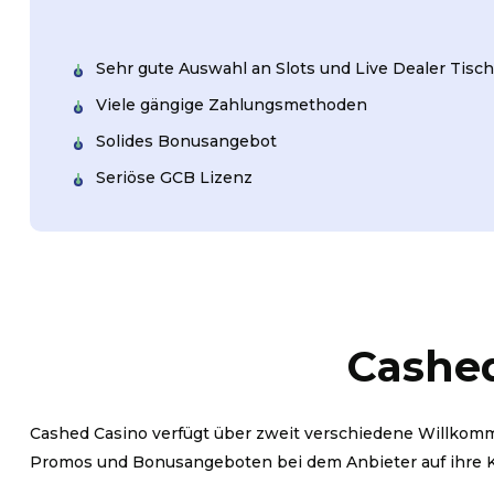
Sehr gute Auswahl an Slots und Live Dealer Tisc
Viele gängige Zahlungsmethoden
Solides Bonusangebot
Seriöse GCB Lizenz
Cashe
Cashed Casino verfügt über zweit verschiedene Willkom
Promos und Bonusangeboten bei dem Anbieter auf ihre 