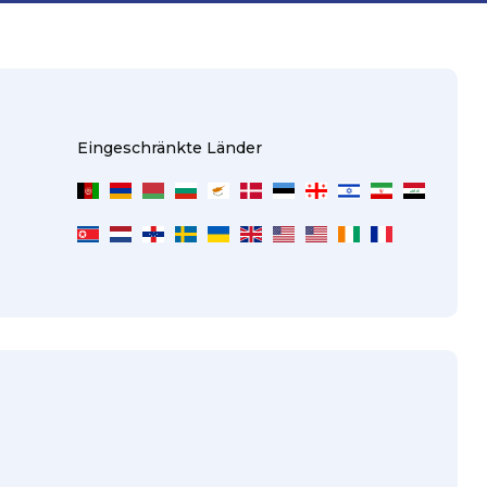
Eingeschränkte Länder