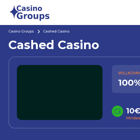
Casino Groups
Cashed Casino
Cashed Casino
WILLKOM
100%
10
Mindes