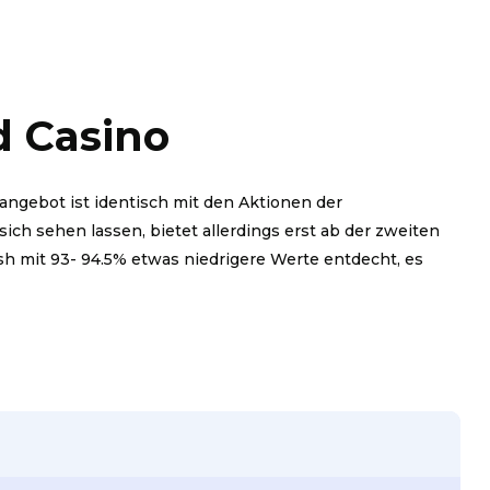
d Casino
angebot ist identisch mit den Aktionen der
h sehen lassen, bietet allerdings erst ab der zweiten
sh mit 93- 94.5% etwas niedrigere Werte entdecht, es