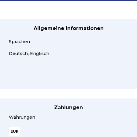
Allgemeine Informationen
Sprachen
Deutsch, Englisch
Zahlungen
Währungen
EUR