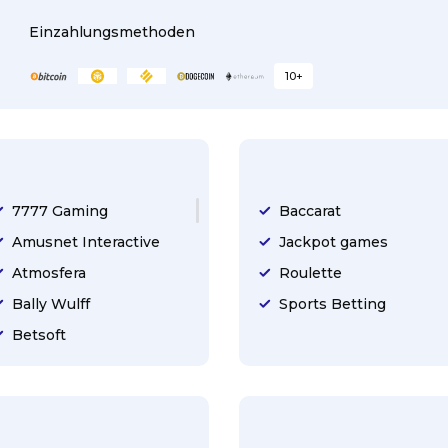
Einzahlungsmethoden
10+
7777 Gaming
Baccarat
Amusnet Interactive
Jackpot games
Atmosfera
Roulette
Bally Wulff
Sports Betting
Betsoft
BGAMING
Booming Games
Casino Technology