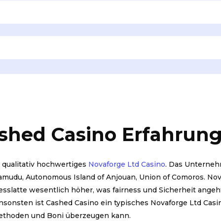
PlayPearls
Pocket Games
Push Gaming
Real Dealer Studios
Reevo
Rogue
Skillzzgaming
Spadegaming
shed Casino Erfahrun
Spribe
Switch Studios
 qualitativ hochwertiges
Novaforge Ltd Casino
. Das Unterneh
Triple Edge Studios
mudu, Autonomous Island of Anjouan, Union of Comoros
. No
Woohoo
slatte wesentlich höher, was fairness und Sicherheit angeht
Ansonsten ist Cashed Casino ein typisches Novaforge Ltd Cas
methoden und Boni überzeugen kann.