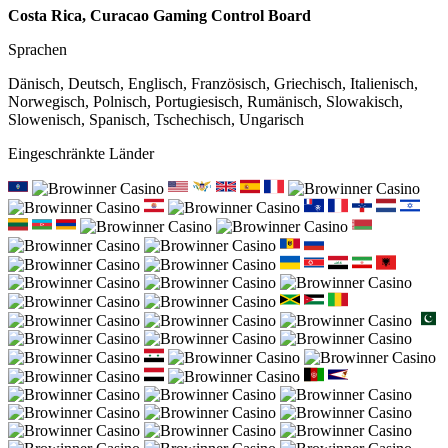
Costa Rica, Curacao Gaming Control Board
Sprachen
Dänisch, Deutsch, Englisch, Französisch, Griechisch, Italienisch,
Norwegisch, Polnisch, Portugiesisch, Rumänisch, Slowakisch,
Slowenisch, Spanisch, Tschechisch, Ungarisch
Eingeschränkte Länder