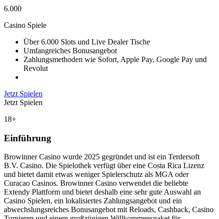
6.000
Casino Spiele
Über 6.000 Slots und Live Dealer Tische
Umfangreiches Bonusangebot
Zahlungsmethoden wie Sofort, Apple Pay, Google Pay und
Revolut
Jetzt Spielen
Jetzt Spielen
18+
Einführung
Browinner Casino wurde 2025 gegründet und ist ein Terdersoft
B.V. Casino. Die Spielothek verfügt über eine Costa Rica Lizenz
und bietet damit etwas weniger Spielerschutz als MGA oder
Curacao Casinos. Browinner Casino verwendet die beliebte
Extendy Plattform und bietet deshalb eine sehr gute Auswahl an
Casino Spielen, ein lokalisiertes Zahlungsangebot und ein
abwechslungsreiches Bonusangebot mit Reloads, Cashback, Casino
Turnieren und einem großzügigen Willkommenspaket für