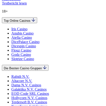
Testbericht lesen
18+
Top Online Casinos
Iris Casino
Anubis Casino
Atefia Casino
DicePalace Casino
Dicespin Casino
Flouz Casino
Godz Casino
Slotrize Casino
Die Besten Casino Gruppen
Rabidi N.V.
Altacore N.V.
Dama N.V. Casinos
Galaktika N.V. Casinos
EOD Code SRL Casinos
Hollycorn N.V. Casinos
Terdersoft B.V. Casinos