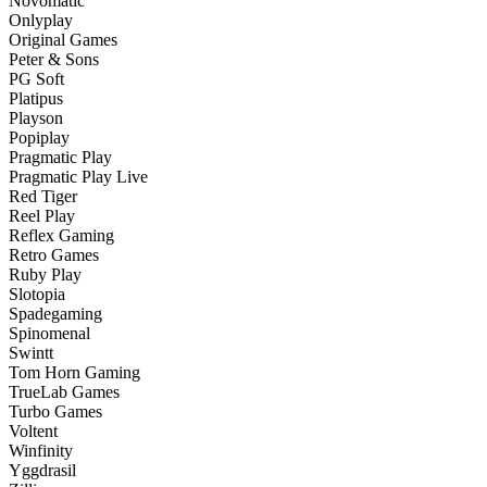
Novomatic
Onlyplay
Original Games
Peter & Sons
PG Soft
Platipus
Playson
Popiplay
Pragmatic Play
Pragmatic Play Live
Red Tiger
Reel Play
Reflex Gaming
Retro Games
Ruby Play
Slotopia
Spadegaming
Spinomenal
Swintt
Tom Horn Gaming
TrueLab Games
Turbo Games
Voltent
Winfinity
Yggdrasil