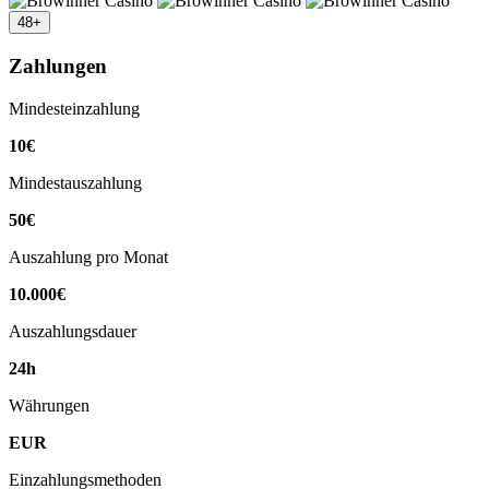
48+
Zahlungen
Mindesteinzahlung
10€
Mindestauszahlung
50€
Auszahlung pro Monat
10.000€
Auszahlungsdauer
24h
Währungen
EUR
Einzahlungsmethoden