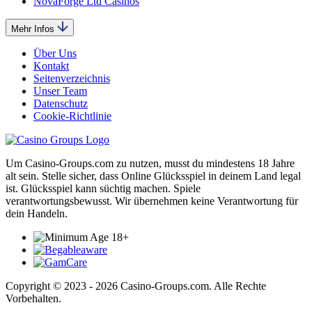
NovaForge Ltd Casinos
Mehr Infos
Über Uns
Kontakt
Seitenverzeichnis
Unser Team
Datenschutz
Cookie-Richtlinie
Um Casino-Groups.com zu nutzen, musst du mindestens 18 Jahre
alt sein. Stelle sicher, dass Online Glücksspiel in deinem Land legal
ist. Glücksspiel kann süchtig machen. Spiele
verantwortungsbewusst. Wir übernehmen keine Verantwortung für
dein Handeln.
Copyright © 2023 - 2026 Casino-Groups.com. Alle Rechte
Vorbehalten.