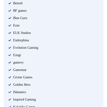
Betsoft
BF games
Blue Guru
Eeze
ELK Studios
Endorphina
Evolution Gaming
Ezugi
gamevy
Gamomat
Givme Games
Golden Hero
Habanero
Inspired Gaming
Kalamba Games