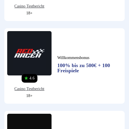
Casino Testbericht
18+
Willkommensbonus
100% bis zu 500€ + 100
Freispiele
4.6
Casino Testbericht
18+