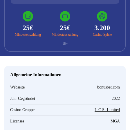
25€
25€
3.200
Mindesteinzahlung
Mindestauszahlung
Casino Spiele
18+
Allgemeine Informationen
Webseite
bonusbet.com
Jahr Gegründet
2022
Casino Gruppe
L.C.S. Limited
Licenses
MGA