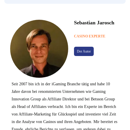
Sebastian Jarosch
CASINO EXPERTE
Der Autor
Seit 2007 bin ich in der iGaming Branche tätig und habe 10
Jahre davon bei renommierten Unternehmen wie Gaming
Innovation Group als Affiliate Direktor und bei Betsson Group
als Head of Affiliates verbracht. Ich bin ein Experte im Bereich
von Affiliate-Marketing für Glücksspiel und investiere viel Zeit
in die Analyse von Casinos und ihren Angeboten. Mir bereitet es
Freude, ehrliche Berichte zu verfassen, um anderen dabei zu