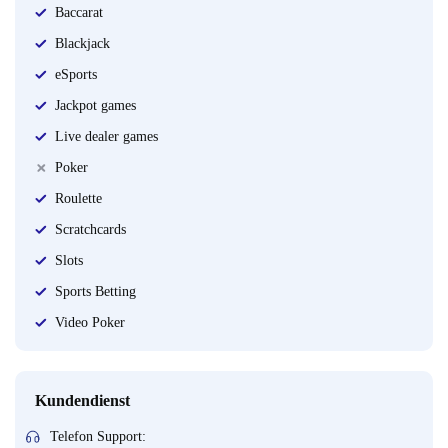
Baccarat
Blackjack
eSports
Jackpot games
Live dealer games
Poker
Roulette
Scratchcards
Slots
Sports Betting
Video Poker
Kundendienst
Telefon Support: