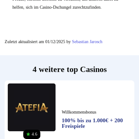
helfen, sich im Casino-Dschungel zurechtzufinden.
Zuletzt aktualisiert am 01/12/2025 by
Sebastian Jarosch
4 weitere top Casinos
Willkommensbonus
100% bis zu 1.000€ + 200
Freispiele
4.6