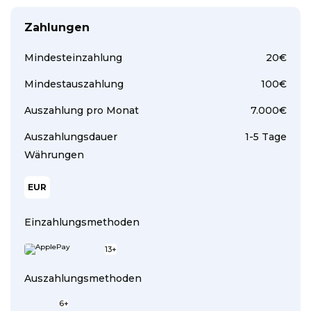
Zahlungen
Mindesteinzahlung
20€
Mindestauszahlung
100€
Auszahlung pro Monat
7.000€
Auszahlungsdauer
1-5 Tage
Währungen
EUR
Einzahlungsmethoden
13+
Auszahlungsmethoden
6+