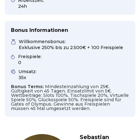
Arbeitszeit:
24h
Bonus Informationen
Willkommensbonus:
Exklusive 250% bis zu 2.500€ + 100 Freispiele
Freispiele:
0
Umsatz:
35x
Bonus Terms:
Mindesteinzahlung von 25€.
Gültigkeit von 45 Tagen. Einsatzlimit von 5€.
Wettbeiträge: Slots 100%, Tischspiele 20%, Virtuelle
Spiele 50%, Glücksspiele 50%. Freispiele sind für
Gates of Olympus. Gewinne aus Freispielen
müssen 45 Mal umgesetzt werden.
Sebastian