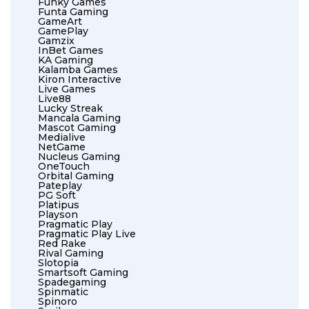
Funky Games
Funta Gaming
GameArt
GamePlay
Gamzix
InBet Games
KA Gaming
Kalamba Games
Kiron Interactive
Live Games
Live88
Lucky Streak
Mancala Gaming
Mascot Gaming
Medialive
NetGame
Nucleus Gaming
OneTouch
Orbital Gaming
Pateplay
PG Soft
Platipus
Playson
Pragmatic Play
Pragmatic Play Live
Red Rake
Rival Gaming
Slotopia
Smartsoft Gaming
Spadegaming
Spinmatic
Spinoro