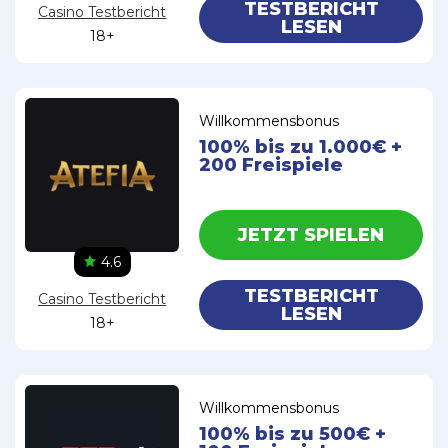
TESTBERICHT
Casino Testbericht
LESEN
18+
Willkommensbonus
100% bis zu 1.000€ +
200 Freispiele
JETZT SPIELEN
4.6
TESTBERICHT
Casino Testbericht
LESEN
18+
Willkommensbonus
100% bis zu 500€ +