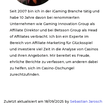
Seit 2007 bin ich in der iGaming Branche tätig und
habe 10 Jahre davon bei renommierten
Unternehmen wie Gaming Innovation Group als
Affiliate Direktor und bei Betsson Group als Head
of Affiliates verbracht. Ich bin ein Experte im
Bereich von Affiliate-Marketing für Glücksspiel
und investiere viel Zeit in die Analyse von Casinos
und ihren Angeboten. Mir bereitet es Freude,
ehrliche Berichte zu verfassen, um anderen dabei
zu helfen, sich im Casino-Dschungel
zurechtzufinden.
Zuletzt aktualisiert am 18/09/2025 by
Sebastian Jarosch