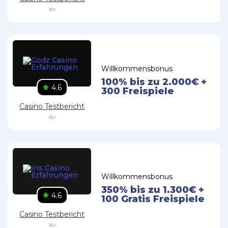
18+
Willkommensbonus
100% bis zu 2.000€ +
4.6
300 Freispiele
Casino Testbericht
18+
Willkommensbonus
350% bis zu 1.300€ +
4.6
100 Gratis Freispiele
Casino Testbericht
18+