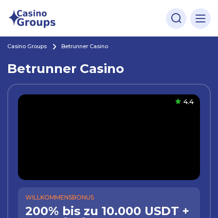
Casino Groups
Betrunner Casino
Betrunner Casino
4.4
WILLKOMMENSBONUS
200% bis zu 10.000 USDT +