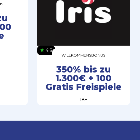
US
zu
300
e
4.6
WILLKOMMENSBONUS
350% bis zu
1.300€ + 100
Gratis Freispiele
18+