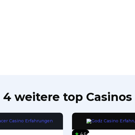
4 weitere top Casinos
4.6