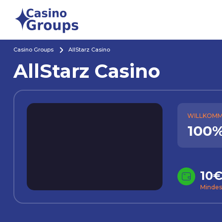
Casino Groups
AllStarz Casino
AllStarz Casino
WILLKOM
100%
10
Mindes