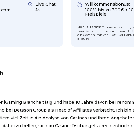
Felt
Live Chat:
Willkommensbonus:
o.com
Ja
100% bis zu 300€ + 1
Games Global
Freispiele
Habanero
Bonus Terms:
Mindesteinzahlung vo
Kalamba Games
Four Seasons. Einsatzlimit von 4€.
ein Gewinnlimit von 150€. Der Bonus
Lucky
erlaubt.
NetEnt
OneTouch
Platipus
ch
Playson
Qora
Reel Play
 der iGaming Branche tätig und habe 10 Jahre davon bei ren
Salsa Technology
 und bei Betsson Group als Head of Affiliates verbracht. Ich bin
Spadegaming
iere viel Zeit in die Analyse von Casinos und ihren Angeboten
Spribe
 dabei zu helfen, sich im Casino-Dschungel zurechtzufinden.
Tom Horn Gaming