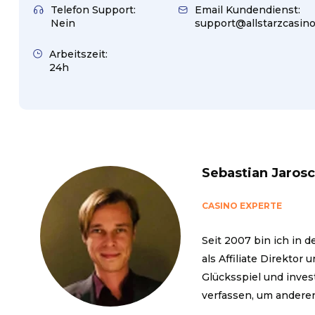
Fazi
Felix Gaming
Telefon Support:
Email Kundendienst:
Nein
support@allstarzcasin
Fugaso
GameArt
Gamomat
Gamzix
Arbeitszeit:
24h
Hacksaw Gaming
IronDog
Kiron Interactive
Leap Gaming
Mascot Gaming
MrSlotty
Nolimit City
Novomatic
Peter & Sons
PG Soft
Sebastian Jaros
Play’n Go
PlayPearls
Pragmatic Play
Pragmatic Play Live
CASINO EXPERTE
Quickspin
Red Tiger
Seit 2007 bin ich in
Relax Gaming
Revolver Gaming
als Affiliate Direktor
Skywind Group
Smartsoft Gaming
Glücksspiel und invest
Spinmatic
Spinomenal
verfassen, um anderen
Swintt
Thunderkick