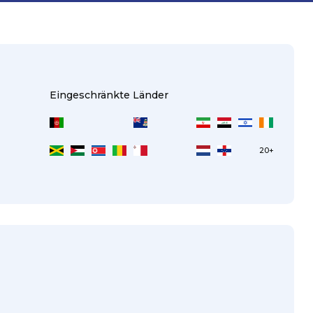
Eingeschränkte Länder
20+