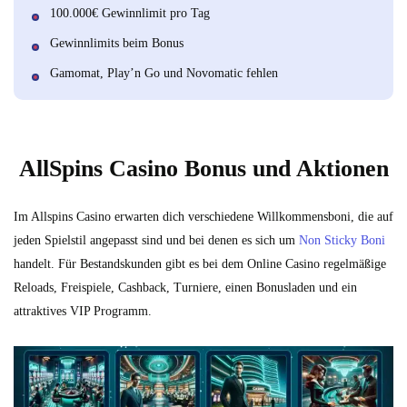
100.000€ Gewinnlimit pro Tag
Gewinnlimits beim Bonus
Gamomat, Play’n Go und Novomatic fehlen
AllSpins Casino Bonus und Aktionen
Im Allspins Casino erwarten dich verschiedene Willkommensboni, die auf
jeden Spielstil angepasst sind und bei denen es sich um
Non Sticky Boni
handelt. Für Bestandskunden gibt es bei dem Online Casino regelmäßige
Reloads, Freispiele, Cashback, Turniere, einen Bonusladen und ein
attraktives VIP Programm.