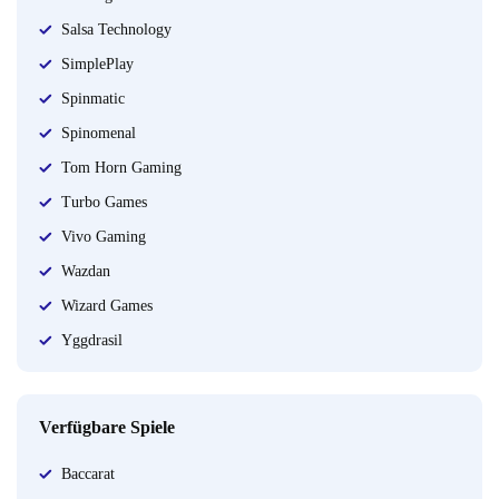
Salsa Technology
SimplePlay
Spinmatic
Spinomenal
Tom Horn Gaming
Turbo Games
Vivo Gaming
Wazdan
Wizard Games
Yggdrasil
Verfügbare Spiele
Baccarat