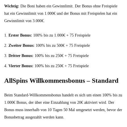
Wichtig:
Die Boni haben ein Gewinnlimit. Der Bonus ohne Freispiele
hat ein Gewinnlimit von 1.000€ und der Bonus mit Freispielen hat ein
Gewinnlimit von 3.000€.
Erster Bonus:
100% bis zu 1.000€ + 75 Freispiele
Zweiter Bonus:
100% bis zu 500€ + 75 Freispiele
Dritter Bonus:
100% bis zu 250€ + 75 Freispiele
Vierter Bonus:
100% bis zu 250€ + 75 Freispiele
AllSpins Willkommensbonus – Standard
Beim Standard-Willkommensbonus handelt es sich um einen 100% bis zu
1.000€ Bonus, der über eine Einzahlung von 20€ aktiviert wird. Der
Bonus muss innerhalb von 10 Tagen 50 Mal umgesetzt werden, bevor der
Bonusbetrag ausgezahlt werden kann.