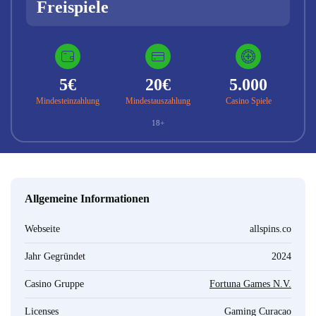
Freispiele
5€
20€
5.000
Mindesteinzahlung
Mindestauszahlung
Casino Spiele
18+
Allgemeine Informationen
Webseite
allspins.co
Jahr Gegründet
2024
Casino Gruppe
Fortuna Games N.V.
Licenses
Gaming Curacao