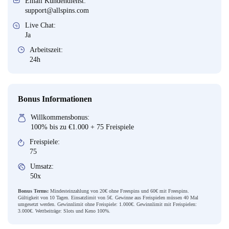
Email Kundendienst:
support@allspins.com
Live Chat:
Ja
Arbeitszeit:
24h
Bonus Informationen
Willkommensbonus:
100% bis zu €1.000 + 75 Freispiele
Freispiele:
75
Umsatz:
50x
Bonus Terms:
Mindesteinzahlung von 20€ ohne Freespins und 60€ mit Freespins.
Gültigkeit von 10 Tagen. Einsatzlimit von 5€. Gewinne aus Freispielen müssen 40 Mal
umgesetzt werden. Gewinnlimit ohne Freispiele: 1.000€. Gewinnlimit mit Freispielen:
3.000€. Wettbeiträge: Slots und Keno 100%.