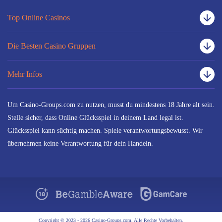
Top Online Casinos
Die Besten Casino Gruppen
Mehr Infos
Um Casino-Groups.com zu nutzen, musst du mindestens 18 Jahre alt sein.
Stelle sicher, dass Online Glücksspiel in deinem Land legal ist.
Glücksspiel kann süchtig machen. Spiele verantwortungsbewusst. Wir
übernehmen keine Verantwortung für dein Handeln.
Copyright © 2023 - 2026 Casino-Groups.com. Alle Rechte Vorbehalten.