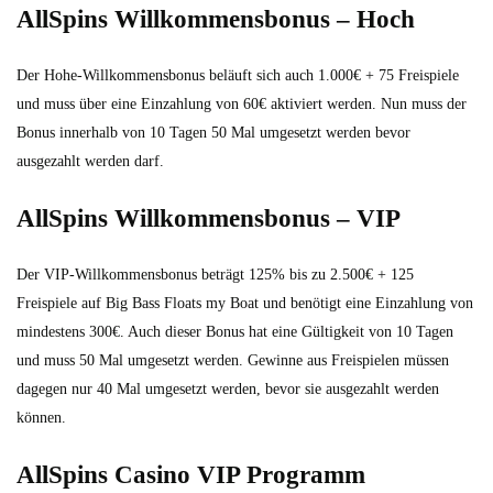
AllSpins Willkommensbonus – Hoch
Der Hohe-Willkommensbonus beläuft sich auch 1.000€ + 75 Freispiele
und muss über eine Einzahlung von 60€ aktiviert werden. Nun muss der
Bonus innerhalb von 10 Tagen 50 Mal umgesetzt werden bevor
ausgezahlt werden darf.
AllSpins Willkommensbonus – VIP
Der VIP-Willkommensbonus beträgt 125% bis zu 2.500€ + 125
Freispiele auf Big Bass Floats my Boat und benötigt eine Einzahlung von
mindestens 300€. Auch dieser Bonus hat eine Gültigkeit von 10 Tagen
und muss 50 Mal umgesetzt werden. Gewinne aus Freispielen müssen
dagegen nur 40 Mal umgesetzt werden, bevor sie ausgezahlt werden
können.
AllSpins Casino VIP Programm