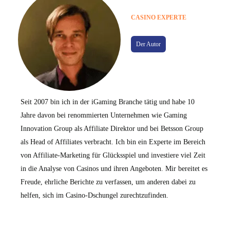
CASINO EXPERTE
Der Autor
Seit 2007 bin ich in der iGaming Branche tätig und habe 10
Jahre davon bei renommierten Unternehmen wie Gaming
Innovation Group als Affiliate Direktor und bei Betsson Group
als Head of Affiliates verbracht. Ich bin ein Experte im Bereich
von Affiliate-Marketing für Glücksspiel und investiere viel Zeit
in die Analyse von Casinos und ihren Angeboten. Mir bereitet es
Freude, ehrliche Berichte zu verfassen, um anderen dabei zu
helfen, sich im Casino-Dschungel zurechtzufinden.