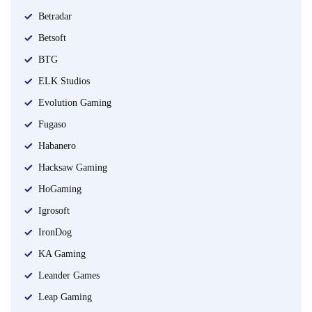
Betradar
Betsoft
BTG
ELK Studios
Evolution Gaming
Fugaso
Habanero
Hacksaw Gaming
HoGaming
Igrosoft
IronDog
KA Gaming
Leander Games
Leap Gaming