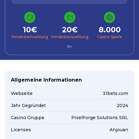
10€
20€
8.000
Mindesteinzahlung
Mindestauszahlung
Casino Spiele
18+
Allgemeine Informationen
Webseite
31bets.com
Jahr Gegründet
2024
Casino Gruppe
PixelForge Solutions SRL
Licenses
Anjouan