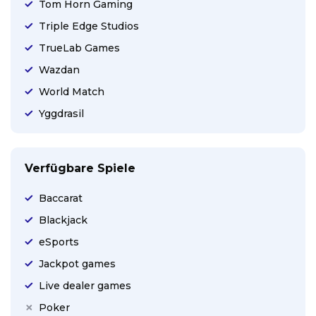
Tom Horn Gaming
Triple Edge Studios
TrueLab Games
Wazdan
World Match
Yggdrasil
Verfügbare Spiele
Baccarat
Blackjack
eSports
Jackpot games
Live dealer games
Poker