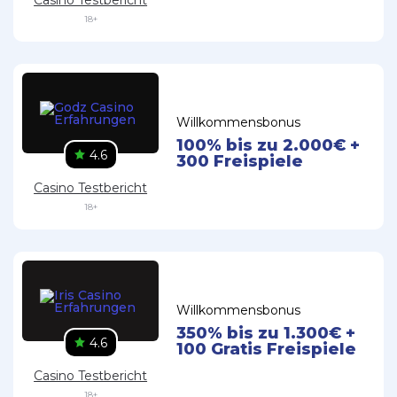
Casino Testbericht
18+
Willkommensbonus
100% bis zu 2.000€ +
4.6
300 Freispiele
Casino Testbericht
18+
Willkommensbonus
350% bis zu 1.300€ +
4.6
100 Gratis Freispiele
Casino Testbericht
18+