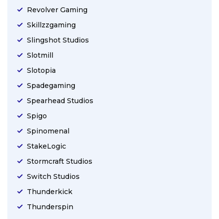
Revolver Gaming
Skillzzgaming
Slingshot Studios
Slotmill
Slotopia
Spadegaming
Spearhead Studios
Spigo
Spinomenal
StakeLogic
Stormcraft Studios
Switch Studios
Thunderkick
Thunderspin