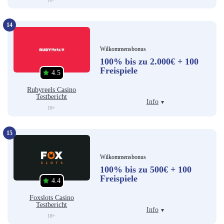
Wilkommensbonus
100% bis zu 2.000€ + 100
Freispiele
4.5
Rubyreels Casino
Testbericht
Info
18+
Wilkommensbonus
100% bis zu 500€ + 100
Freispiele
4.4
Foxslots Casino
Testbericht
Info
18+