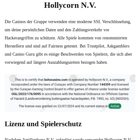
Hollycorn N.V.
Die Casinos der Gruppe verwenden eine moderne SSL Verschlüsselung,
um deine persönlichen Daten und den Zahlungsverkehr vor
Hackerangriffen zu schützen. Alle Spiele kommen von renommierten
Herstellern und sind auf Fairness getestet. Bei Trustpilot, Askgamblers
und Casino Guru gibt es einige Beschwerden von Spielern, die sich aber
vorwiegend auf längere Auszahlungszeiten bezogen haben.
Lizenz und Spielerschutz
Nachdem Antillephone N.V. aufgelöst wurde verwendet Hollycorn N.V.