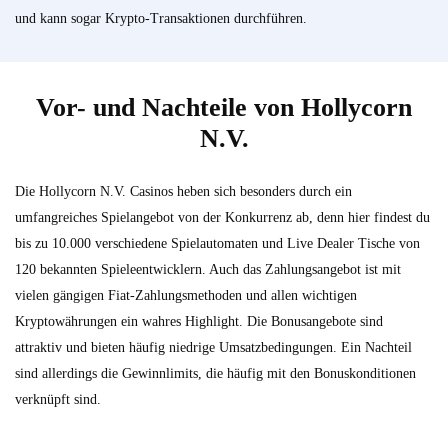
FatFruit Casino
und kann sogar Krypto-Transaktionen durchführen.
RetroBet Casino
Slotmafia Casino
Vor- und Nachteile von Hollycorn
11Croco Casino
N.V.
Luckyvibe Casino
Die Hollycorn N.V. Casinos heben sich besonders durch ein
Rollero Casino
umfangreiches Spielangebot von der Konkurrenz ab, denn hier findest du
Jet4bet Casino
bis zu 10.000 verschiedene Spielautomaten und Live Dealer Tische von
Erabet Casino (Geschlossen)
120 bekannten Spieleentwicklern. Auch das Zahlungsangebot ist mit
vielen gängigen Fiat-Zahlungsmethoden und allen wichtigen
Spinrise Casino
Kryptowährungen ein wahres Highlight. Die Bonusangebote sind
Winpulse Casino
attraktiv und bieten häufig niedrige Umsatzbedingungen. Ein Nachteil
sind allerdings die Gewinnlimits, die häufig mit den Bonuskonditionen
Bonanza City Casino(Geschlossen)
verknüpft sind.
Goldex Casino
Spinando Casino