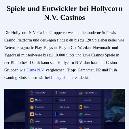
Spiele und Entwickler bei Hollycorn
N.V. Casinos
Die Hollycorn N.V. Casino Gruppe verwendet die moderne Softswiss
Casino Plattform und deswegen findest du bis zu 120 Spielehersteller wie
Netent, Pragmatic Play, Playson, Play’n Go, Wazdan, Novomatic und
Yggdrasil mit teilweise bis zu 10.000 Slots und Live Casinos Spiele in
der Bibliothek. Damit kann sich Hollycorn N.V. durchaus mit Casino
Gruppen wie
Dama N.V.
vergleichen.
Tipp:
Gamomat, N2 und Push
Gaming Slots haben wir bei
Lucky Hunter
entdeckt,