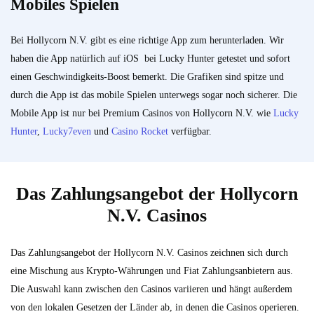
Mobiles Spielen
Bei Hollycorn N.V. gibt es eine richtige App zum herunterladen. Wir
haben die App natürlich auf iOS bei Lucky Hunter getestet und sofort
einen Geschwindigkeits-Boost bemerkt. Die Grafiken sind spitze und
durch die App ist das mobile Spielen unterwegs sogar noch sicherer. Die
Mobile App ist nur bei Premium Casinos von Hollycorn N.V. wie
Lucky
Hunter
,
Lucky7even
und
Casino Rocket
verfügbar.
Das Zahlungsangebot der Hollycorn
N.V. Casinos
Das Zahlungsangebot der Hollycorn N.V. Casinos zeichnen sich durch
eine Mischung aus Krypto-Währungen und Fiat Zahlungsanbietern aus.
Die Auswahl kann zwischen den Casinos variieren und hängt außerdem
von den lokalen Gesetzen der Länder ab, in denen die Casinos operieren.