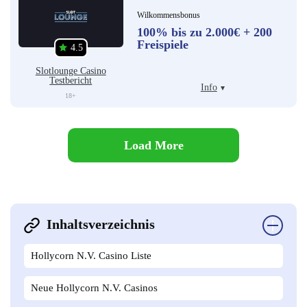
Wilkommensbonus
100% bis zu 2.000€ + 200
Freispiele
4.5
Slotlounge Casino
Testbericht
Info
18+
Load More
Inhaltsverzeichnis
Hollycorn N.V. Casino Liste
Neue Hollycorn N.V. Casinos