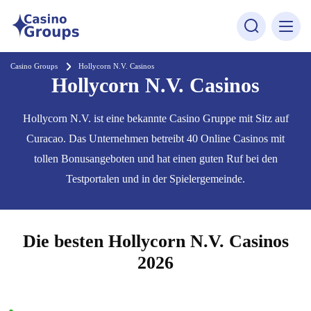
Casino Groups
Hollycorn N.V. Casinos
Hollycorn N.V. Casinos
Hollycorn N.V. ist eine bekannte Casino Gruppe mit Sitz auf
Curacao. Das Unternehmen betreibt 40 Online Casinos mit
tollen Bonusangeboten und hat einen guten Ruf bei den
Testportalen und in der Spielergemeinde.
Die besten Hollycorn N.V. Casinos
2026