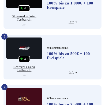
100% bis zu 1.000€ + 100
Freispiele
4.6
Slotornado Casino
Testbericht
Info
18+
Wilkommensbonus
100% bis zu 500€ + 100
Freispiele
4.6
Redracer Casino
Testbericht
Info
18+
Wilkommensbonus
100% bis zu 2.500€ + 100