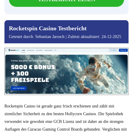
Rocketspin Casino Testbericht
Getestet durch: Sebastian Jarosch | Zuletzt aktualisiert: 24-12-2025
Rocketspin Casino ist gerade ganz frisch erschienen und zählt mit
ziemlicher Sicherheit zu den besten Hollycorn Casinos. Die Spielothek
verwendet wie gewohnt eine GCB Lizenz und ist daher an die strengen
Auflagen des Curacao Gaming Control Boards gebunden. Verglichen mit