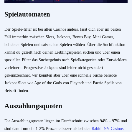
Spielautomaten
Der Spiele-filter ist bei allen Casinos anders, lässt dich aber im besten
Fall immerhin zwischen Slots, Jackpots, Bonus Buy, Mini Games,
beliebten Spielen und saisonalen Spielen wählen. Über die Suchfunktion
kannst du gezielt nach deinen Lieblingsspielen suchen und über einen
speziellen Filter das Suchergebnis nach Spielkategorien oder Entwicklern
verfeinern. Progressive Jackpots sind leider nicht gesondert
gekennzeichnet, wir konnten aber über eine schnelle Suche beliebte
Jackpot Slots wie Age of the Gods von Playtech und Faerie Spells von
Betsoft finden.
Auszahlungsquoten
Die Auszahlungsquoten liegen im Durchschnitt zwischen 94% – 97% und
sind damit um ein 1-2% Prozente besser als bei den
Rabidi NV Casinos
.