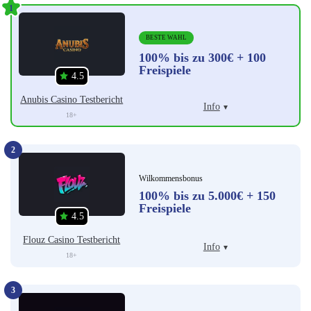
BESTE WAHL
100% bis zu 300€ + 100
Freispiele
4.5
Anubis Casino Testbericht
Info
18+
Wilkommensbonus
100% bis zu 5.000€ + 150
Freispiele
4.5
Flouz Casino Testbericht
Info
18+