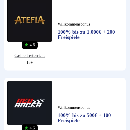
Willkommensbonus
100% bis zu 1.000€ + 200
Freispiele
4.6
Casino Testbericht
18+
Willkommensbonus
100% bis zu 500€ + 100
Freispiele
4.6