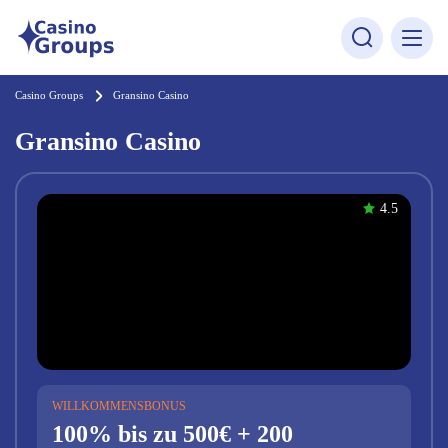
Casino Groups
Gransino Casino
Gransino Casino
4.5
WILLKOMMENSBONUS
100% bis zu 500€ + 200