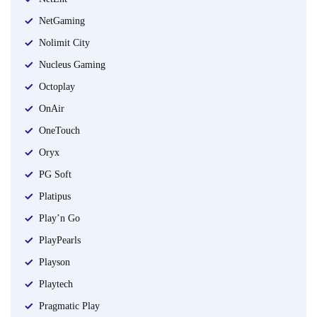
NetGaming
Nolimit City
Nucleus Gaming
Octoplay
OnAir
OneTouch
Oryx
PG Soft
Platipus
Play’n Go
PlayPearls
Playson
Playtech
Pragmatic Play