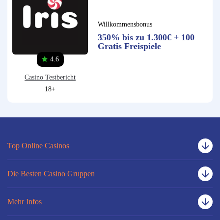
Willkommensbonus
350% bis zu 1.300€ + 100
Gratis Freispiele
4.6
Casino Testbericht
18+
Top Online Casinos
Die Besten Casino Gruppen
Mehr Infos