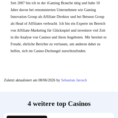
Seit 2007 bin ich in der iGaming Branche tätig und habe 10
Jahre davon bei renommierten Unternehmen wie Gaming
Innovation Group als Affiliate Direktor und bei Betsson Group
als Head of Affiliates verbracht. Ich bin ein Experte im Bereich
von Affiliate-Marketing für Glücksspiel und investiere viel Zeit
in die Analyse von Casinos und ihren Angeboten. Mir bereitet es
Freude, ehrliche Berichte zu verfassen, um anderen dabei zu
helfen, sich im Casino-Dschungel zurechtzufinden.
Zuletzt aktualisiert am 08/06/2026 by
Sebastian Jarosch
4 weitere top Casinos