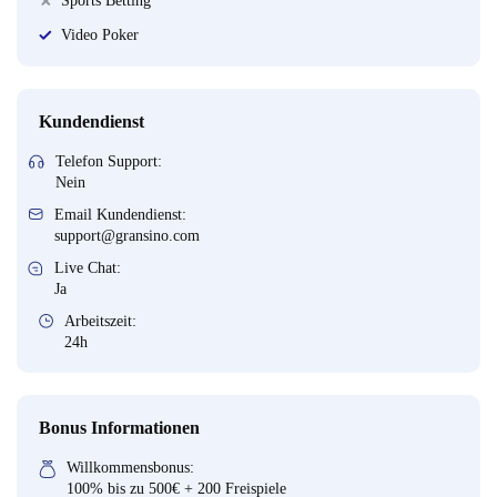
Sports Betting
Video Poker
Kundendienst
Telefon Support:
Nein
Email Kundendienst:
support@gransino.com
Live Chat:
Ja
Arbeitszeit:
24h
Bonus Informationen
Willkommensbonus:
100% bis zu 500€ + 200 Freispiele