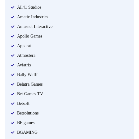
All41 Studios
Amatic Industries
Amusnet Interactive
Apollo Games
Apparat
Atmosfera
Aviatrix
Bally Wulff
Belatra Games
Bet Games.TV
Betsoft
Betsolutions
BF games
BGAMING