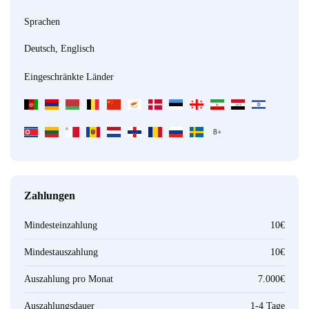
Sprachen
Deutsch, Englisch
Eingeschränkte Länder
8+
Zahlungen
Mindesteinzahlung
10€
Mindestauszahlung
10€
Auszahlung pro Monat
7.000€
Auszahlungsdauer
1-4 Tage