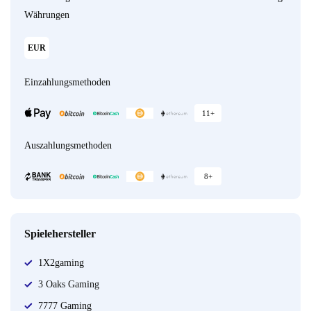
Währungen
EUR
Einzahlungsmethoden
11+
Auszahlungsmethoden
8+
Spielehersteller
1X2gaming
3 Oaks Gaming
7777 Gaming